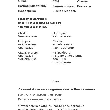
О нас
CRM
Отзывы
Награды/партнёры
Задать вопрос
Контакты
Поддержка
Бизнес-модель
ПОПУЛЯРНЫЕ
МАТЕРИАЛЫ О СЕТИ
ЧЕМПИОНИКА
СМИ о
Награды
Чемпионике
Чемпионики
Истории
Сколько
владельцев
зарабатывают
франшизы
партнеры сети
Сколько стоит
Как выбрать
франшиза
направление в ряду
Чемпионика
франшиз
Чемпионика
Блог
Личный блог совладельца сети Чемпионика
Политика конфиденциальности
Пользовательское соглашение
Оставаясь на сайте, вы даёте своё согласие
на использование cookie в соответствии с