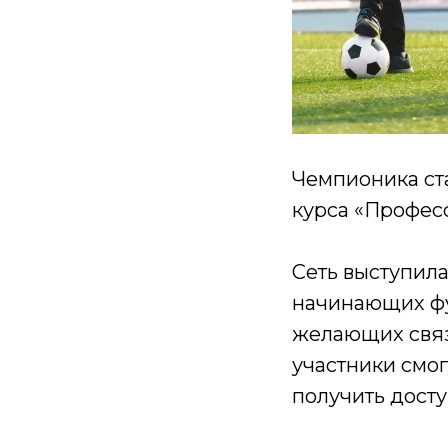
Чемпионика ста
курса «Профес
Сеть выступил
начинающих фу
желающих связа
участники смог
получить досту