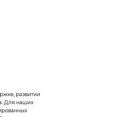
ржке, развитии
в. Для наших
цированных