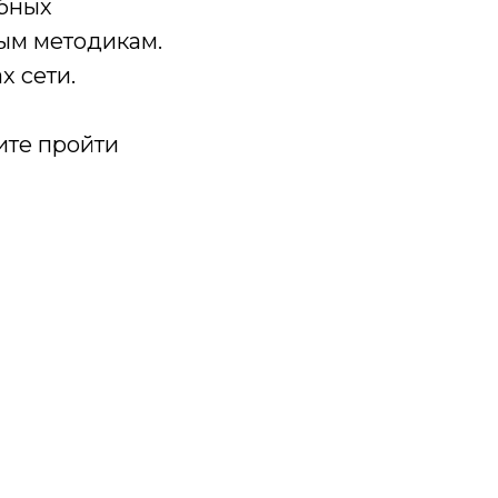
обных
ым методикам.
х сети.
ите пройти