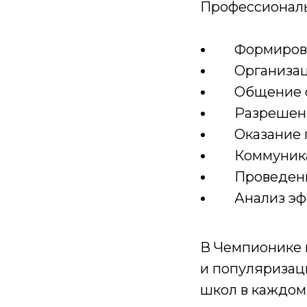
Профессиональ
Формирован
Организаци
Общение с
Разрешени
Оказание 
Коммуника
Проведени
Анализ эфф
В Чемпионике 
и популяризац
школ в каждом