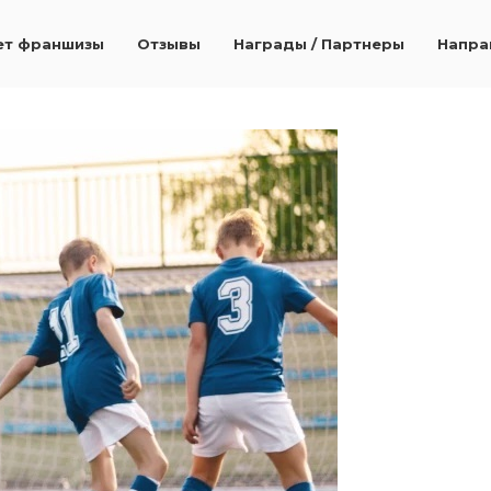
ика - партнер проект
ет франшизы
Отзывы
Награды / Партнеры
Напра