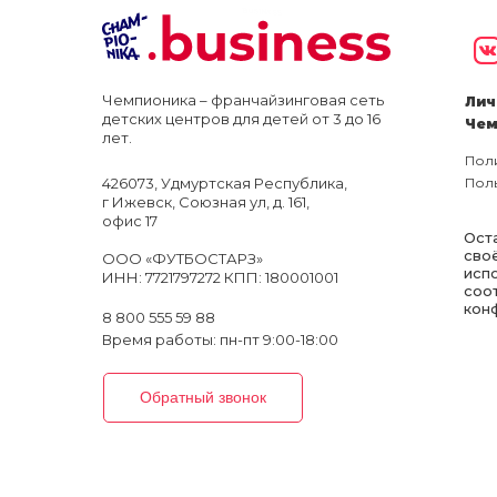
Чемпионика – франчайзинговая сеть
Лич
детских центров для детей от 3 до 16
Чем
лет.
Пол
426073, Удмуртская Республика,
Пол
г Ижевск, Союзная ул, д. 161,
офис 17
Оста
сво
ООО «ФУТБОСТАРЗ»
исп
ИНН: 7721797272 КПП: 180001001
соо
кон
8 800 555 59 88
Время работы: пн-пт 9:00-18:00
Обратный звонок