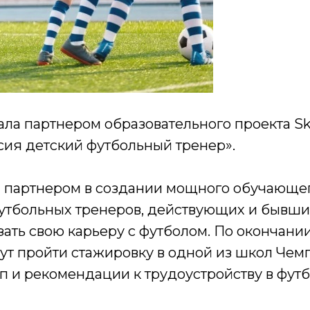
ла партнером образовательного проекта Ski
сия детский футбольный тренер».
а партнером в создании мощного обучающег
тбольных тренеров, действующих и бывши
ть свою карьеру с футболом. По окончании
ут пройти стажировку в одной из школ Чем
п и рекомендации к трудоустройству в футб