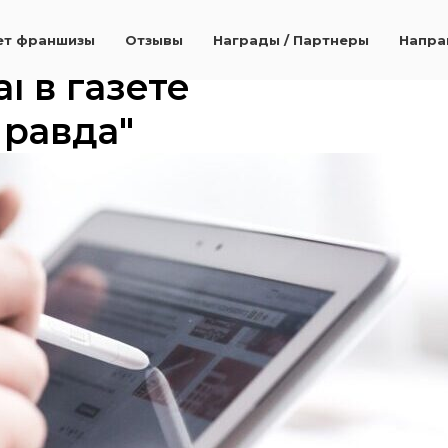
ет франшизы
Отзывы
Награды / Партнеры
Напра
l в газете
Правда"