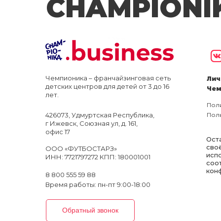
CHAMPIONI
Чемпионика – франчайзинговая сеть
Лич
детских центров для детей от 3 до 16
Чем
лет.
Пол
426073, Удмуртская Республика,
Пол
г Ижевск, Союзная ул, д. 161,
офис 17
Оста
сво
ООО «ФУТБОСТАРЗ»
исп
ИНН: 7721797272 КПП: 180001001
соо
кон
8 800 555 59 88
Время работы: пн-пт 9:00-18:00
Обратный звонок